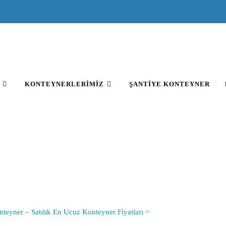
KONTEYNERLERIMIZ
ŞANTIYE KONTEYNER
FT KATLI PREFABRIK PRO
teyner – Satılık En Ucuz Konteyner Fiyatları >
82m² Çift Katlı Prefabri