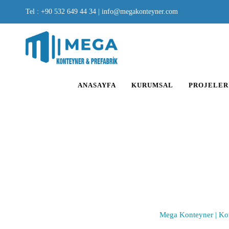
Tel : +90 532 649 44 34
|
info@megakonteyner.com
ANASAYFA
KURUMSAL
PROJELER
82M² ÇI
Mega Konteyner | Kon