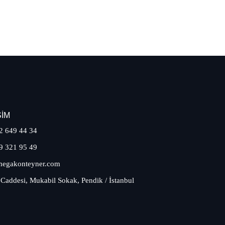
ŞIM
2 649 44 34
9 321 95 49
egakonteyner.com
 Caddesi, Mukabil Sokak, Pendik / İstanbul