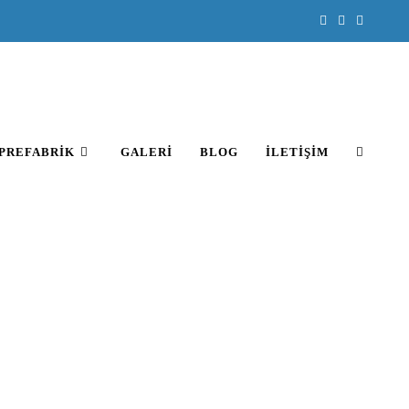
PREFABRIK
GALERI
BLOG
İLETIŞIM
JESI
k Projesi