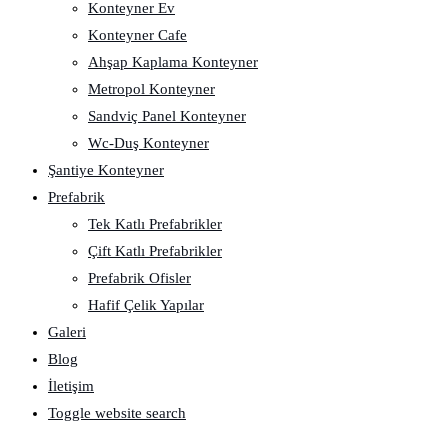
Konteyner Ev
Konteyner Cafe
Ahşap Kaplama Konteyner
Metropol Konteyner
Sandviç Panel Konteyner
Wc-Duş Konteyner
Şantiye Konteyner
Prefabrik
Tek Katlı Prefabrikler
Çift Katlı Prefabrikler
Prefabrik Ofisler
Hafif Çelik Yapılar
Galeri
Blog
İletişim
Toggle website search