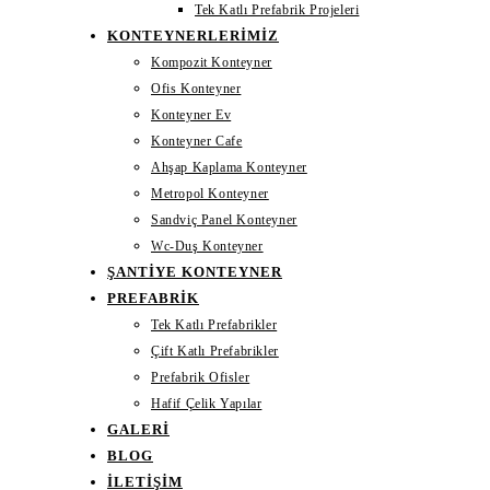
Tek Katlı Prefabrik Projeleri
KONTEYNERLERIMIZ
Kompozit Konteyner
Ofis Konteyner
Konteyner Ev
Konteyner Cafe
Ahşap Kaplama Konteyner
Metropol Konteyner
Sandviç Panel Konteyner
Wc-Duş Konteyner
ŞANTIYE KONTEYNER
PREFABRIK
Tek Katlı Prefabrikler
Çift Katlı Prefabrikler
Prefabrik Ofisler
Hafif Çelik Yapılar
GALERI
BLOG
İLETIŞIM