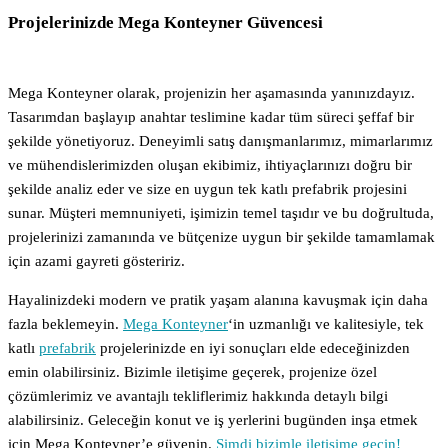
Projelerinizde Mega Konteyner Güvencesi
Mega Konteyner olarak, projenizin her aşamasında yanınızdayız.
Tasarımdan başlayıp anahtar teslimine kadar tüm süreci şeffaf bir
şekilde yönetiyoruz. Deneyimli satış danışmanlarımız, mimarlarımız
ve mühendislerimizden oluşan ekibimiz, ihtiyaçlarınızı doğru bir
şekilde analiz eder ve size en uygun tek katlı prefabrik projesini
sunar. Müşteri memnuniyeti, işimizin temel taşıdır ve bu doğrultuda,
projelerinizi zamanında ve bütçenize uygun bir şekilde tamamlamak
için azami gayreti gösteririz.
Hayalinizdeki modern ve pratik yaşam alanına kavuşmak için daha
fazla beklemeyin.
Mega Konteyner
‘in uzmanlığı ve kalitesiyle, tek
katlı
prefabrik
projelerinizde en iyi sonuçları elde edeceğinizden
emin olabilirsiniz. Bizimle iletişime geçerek, projenize özel
çözümlerimiz ve avantajlı tekliflerimiz hakkında detaylı bilgi
alabilirsiniz. Geleceğin konut ve iş yerlerini bugünden inşa etmek
için Mega Konteyner’e güvenin.
Şimdi bizimle iletişime geçin!