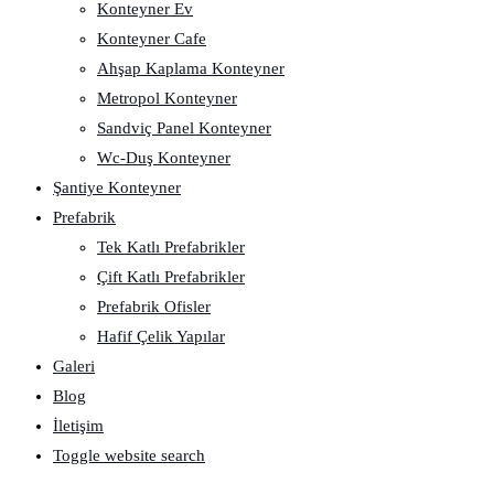
Konteyner Ev
Konteyner Cafe
Ahşap Kaplama Konteyner
Metropol Konteyner
Sandviç Panel Konteyner
Wc-Duş Konteyner
Şantiye Konteyner
Prefabrik
Tek Katlı Prefabrikler
Çift Katlı Prefabrikler
Prefabrik Ofisler
Hafif Çelik Yapılar
Galeri
Blog
İletişim
Toggle website search