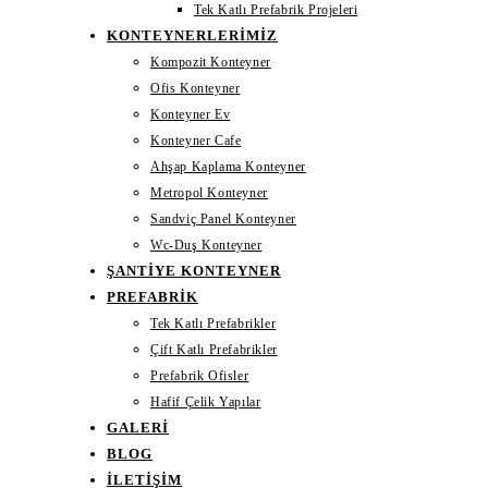
Tek Katlı Prefabrik Projeleri
KONTEYNERLERIMIZ
Kompozit Konteyner
Ofis Konteyner
Konteyner Ev
Konteyner Cafe
Ahşap Kaplama Konteyner
Metropol Konteyner
Sandviç Panel Konteyner
Wc-Duş Konteyner
ŞANTIYE KONTEYNER
PREFABRIK
Tek Katlı Prefabrikler
Çift Katlı Prefabrikler
Prefabrik Ofisler
Hafif Çelik Yapılar
GALERI
BLOG
İLETIŞIM