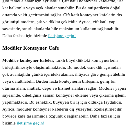
gibi temel alanlar için ayrılabilir. Çift katlı konteyner kafelerde, üst
kat balkonlu veya açık alanlar sunabilir. Bu da müşterilerin doğal
ortamda vakit geçirmesini sağlar. Çift katlı konteyner kafelerin dış
görünüşü modern, şık ve dikkat çekicidir. Ayrıca, çift katlı yapı
sayesinde, sınırlı alanlarda bile maksimum kullanım sağlanabilir.
Daha fazlası için bizimle
iletişime geçin!
Modüler Konteyner Cafe
Modüler konteyner kafeler,
farklı büyüklükteki konteynerlerin
birleştirilmesiyle oluşturulmaktadır. Bu model, esneklik açısından
çok avantajlıdır çünkü içerideki alanlar, ihtiyaca göre genişletilebilir
veya daraltılabilir. Birden fazla konteynerin birleşimi, geniş bir
oturma alanı, mutfak, depo ve hizmet alanları sağlar. Modüler yapısı
sayesinde, dilediğiniz zaman konteyner ekleme veya çıkarma işlemi
yapılmaktadır. Bu esneklik, büyüyen bir iş için oldukça faydalıdır.
Ayrıca, modüler konteyner kafelerin dış yüzeyleri özelleştirilebilir,
böylece kafe tasarımında özgünlük sağlanabilir. Daha fazlası için
bizimle
iletişime geçin!