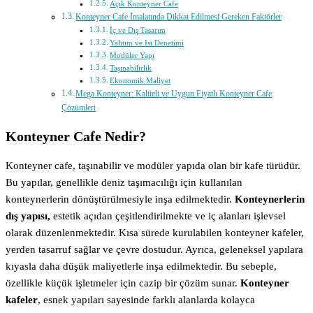
Açık Konteyner Cafe
Konteyner Cafe İmalatında Dikkat Edilmesi Gereken Faktörler
İç ve Dış Tasarım
Yalıtım ve Isı Denetimi
Modüler Yapı
Taşınabilirlik
Ekonomik Maliyet
Mega Konteyner: Kaliteli ve Uygun Fiyatlı Konteyner Cafe
Çözümleri
Konteyner Cafe Nedir?
Konteyner cafe, taşınabilir ve modüler yapıda olan bir kafe türüdür.
Bu yapılar, genellikle deniz taşımacılığı için kullanılan
konteynerlerin dönüştürülmesiyle inşa edilmektedir.
Konteynerlerin
dış yapısı,
estetik açıdan çeşitlendirilmekte ve iç alanları işlevsel
olarak düzenlenmektedir. Kısa sürede kurulabilen konteyner kafeler,
yerden tasarruf sağlar ve çevre dostudur. Ayrıca, geleneksel yapılara
kıyasla daha düşük maliyetlerle inşa edilmektedir. Bu sebeple,
özellikle küçük işletmeler için cazip bir çözüm sunar.
Konteyner
kafeler
, esnek yapıları sayesinde farklı alanlarda kolayca