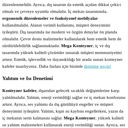
düzenlenmelidir. Ayrıca, dış tasarım da estetik açıdan dikkat çekici
olmalı ve çevreye uyumlu olmalıdır. İç mekan tasarımında,
ergonomik düzenlemeler ve fonksiyonel mobilyalar
kullanılmalıdır. Alanın verimli kullanımı, müşteri deneyimini
iyileştirir. Dış tasarımda ise modern ve özgün detaylar ön planda
olmalıdır. Çevre dostu malzemeler kullanılarak hem estetik hem de
sürdürülebilirlik sağlanmaktadır.
Mega Konteyner
, iç ve dış
tasarımda yüksek kaliteli çözümler sunarak müşteri memnuniyetini
artırır. Estetik, işlevsellik ve dayanıklılığı bir arada sunan konteyner
kafeler tasarlıyoruz. Daha fazlası için bizimle
iletişime geçin!
Yalıtım ve Isı Denetimi
Konteyner kafeler,
dışarıdan gelecek sıcaklık değişimlerine karşı
yalıtılmalıdır. Yalıtım, enerji verimliliği sağlar ve iç mekan konforunu
artırır. Ayrıca, ses yalıtımı da dış gürültüyü engeller ve müşteri
deneyimini iyileştirir. Yalıtım, kışın ısı kaybını engellerken, yazın da
iç mekanın serin kalmasını sağlar.
Mega Konteyner
, yüksek kaliteli
ısı yalıtım malzemeleri kullanarak enerji verimliliği sunar. Ayrıca, ses