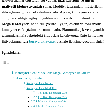
işlevsel alanlar oluşturur. Bu yapılar,
hızlı kurulum ve düşük
maliyetli işletme avantajı
sunar. Modüler tasarımları, müşterilerin
ihtiyaçlarına göre özelleştirilmektedir. Ayrıca, konteyner cafe’ler,
enerji verimliliği sağlayan yalıtım sistemleriyle donatılmaktadır.
Mega Konteyner
, her türlü işyerine uygun, estetik ve fonksiyonel
konteyner cafe çözümleri sunmaktadır. Ekonomik, şık ve dayanıklı
tasarımlarımızla sektördeki ihtiyaçları karşılıyoruz. Cafe konteyner
ihtiyaçlarınız için
buraya tıklayarak
bizimle iletişime geçebilirsiniz!
İçindekiler
Konteyner Cafe Modelleri: Mega Konteyner ile Şık ve
Fonksiyonel Çözümler
Konteyner Cafe Nedir?
Konteyner Cafe Modelleri
Tek Katlı Konteyner Cafe
Çift Katlı Konteyner Cafe
Modüler Konteyner Cafe
Mobil Konteyner Cafe