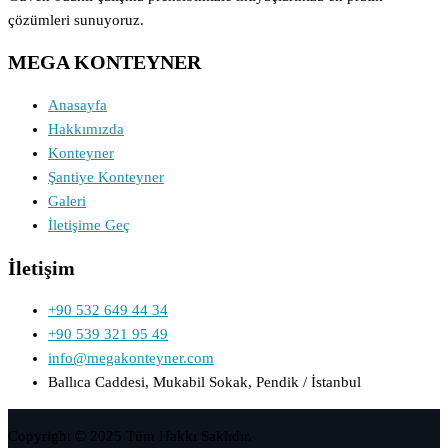
çözümleri sunuyoruz.
MEGA KONTEYNER
Anasayfa
Hakkımızda
Konteyner
Şantiye Konteyner
Galeri
İletişime Geç
İletişim
+90 532 649 44 34
+90 539 321 95 49
info@megakonteyner.com
Ballıca Caddesi, Mukabil Sokak, Pendik / İstanbul
Copyright © 2025 Tüm Hakkı Saklıdır.