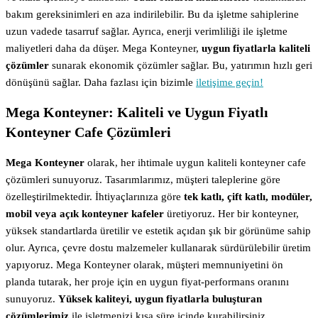
bakım gereksinimleri en aza indirilebilir. Bu da işletme sahiplerine
uzun vadede tasarruf sağlar. Ayrıca, enerji verimliliği ile işletme
maliyetleri daha da düşer. Mega Konteyner,
uygun fiyatlarla kaliteli
çözümler
sunarak ekonomik çözümler sağlar. Bu, yatırımın hızlı geri
dönüşünü sağlar. Daha fazlası için bizimle
iletişime geçin!
Mega Konteyner: Kaliteli ve Uygun Fiyatlı
Konteyner Cafe Çözümleri
Mega Konteyner
olarak, her ihtimale uygun kaliteli konteyner cafe
çözümleri sunuyoruz. Tasarımlarımız, müşteri taleplerine göre
özelleştirilmektedir. İhtiyaçlarınıza göre
tek katlı, çift katlı, modüler,
mobil veya açık konteyner kafeler
üretiyoruz. Her bir konteyner,
yüksek standartlarda üretilir ve estetik açıdan şık bir görünüme sahip
olur. Ayrıca, çevre dostu malzemeler kullanarak sürdürülebilir üretim
yapıyoruz. Mega Konteyner olarak, müşteri memnuniyetini ön
planda tutarak, her proje için en uygun fiyat-performans oranını
sunuyoruz.
Yüksek kaliteyi, uygun fiyatlarla buluşturan
çözümlerimiz
ile işletmenizi kısa süre içinde kurabilirsiniz.