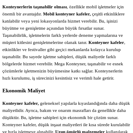
Konteynerlerin taşınabilir olması
, özellikle mobil işletmeler için
önemli bir avantajdır.
Mobil konteyner kafeler,
çeşitli etkinliklere
katılabilir veya yeni lokasyonlarda hizmet verebilir. Bu, işinizi
büyütme ve genişletme açısından büyük fırsatlar sunar.
Taşınabilirlik, işletmelerin farklı yerlerde deneme yapmalarına ve
müşteri kitlesini genişletmelerine olanak tanır.
Konteyner kafeler
,
etkinlikler ve festivaller gibi geçici mekanlarda kolayca kurulup
taşınabilir. Bu sayede işletme sahipleri, düşük maliyetle farklı
bölgelerde hizmet verebilir. Mega Konteyner, taşınabilir ve esnek
çözümlerle işletmenizin büyümesine katkı sağlar. Konteynerlerin
hızlı kurulumu, iş sürecinizi kesintisiz ve verimli hale getirir.
Ekonomik Maliyet
Konteyner kafeler,
geleneksel yapılarla kıyaslandığında daha düşük
maliyetlidir. Ayrıca, bakım ve onarım masrafları da genellikle daha
düşüktür. Bu, işletme sahipleri için ekonomik bir çözüm sunar.
Konteyner kafeler, düşük inşaat maliyetleri ile kısa sürede kurulabilir
ve hızla işletmeye alınabilir.
Uzun ömürlü malzemeler
kullanılarak