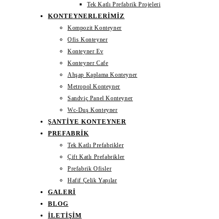
Tek Katlı Prefabrik Projeleri
KONTEYNERLERIMIZ
Kompozit Konteyner
Ofis Konteyner
Konteyner Ev
Konteyner Cafe
Ahşap Kaplama Konteyner
Metropol Konteyner
Sandviç Panel Konteyner
Wc-Duş Konteyner
ŞANTIYE KONTEYNER
PREFABRIK
Tek Katlı Prefabrikler
Çift Katlı Prefabrikler
Prefabrik Ofisler
Hafif Çelik Yapılar
GALERI
BLOG
İLETIŞIM