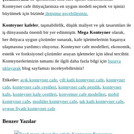
Konteyner cafe ihtiyaçlarınıza en uygun modeli seçmek ve işinizi
büyütmek için bizimle
iletişime geçebilirsiniz.
Konteyner kafeler
, taşınabilirlik, düşük maliyet ve şık tasarımları ile
iş dünyasında önemli bir yer edinmiştir.
Mega Konteyner
olarak,
her ihtiyaca uygun çözümler sunarak, kafe işletmelerinin başarıya
ulaşmasına yardımcı oluyoruz. Konteyner cafe modelleri, ekonomik,
estetik ve fonksiyonel çözümler arayan işletmeler için ideal tercihtir.
Konteynerlerimizin tamamı ile ilgili daha fazla bilgi için
buraya
tıklayarak
blog sayfamızı inceleyebilirsiniz!
Etiketler
:
açık konteyner cafe
,
çift katlı konteyner cafe
,
konteyner
cafe
,
konteyner cafe çeşitleri
,
konteyner cafe pendik
,
konteyner
kafe
,
konteyner kafe çeşitleri
,
konyetner cafe modelleri
,
mobil
konteyner cafe
,
modüler konteyner cafe
,
tak katlı konteyner cafe
,
uygun fiyatlı konteyner cafe
Benzer Yazılar