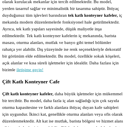
olarak kurulacak mekanlar için tercih edilmektedir. Bu model,
yerden tasarruf sağlar ve minimalistik bir tasarıma sahiptir. İhtiyaç
duyduğunuz tüm işlevleri barındıran
tek katlı konteyner kafeler,
iç
mekanda modern düzenlemelerle fonksiyonel hale getirilmektedir.
Ayrıca, tek katlı yapıları sayesinde, düşük maliyetle inşa
edilmektedir. Tek katlı konteyner kafelerin iç mekanında, barista
masası, oturma alanları, mutfak ve banyo gibi temel bölümler
rahatça yer alabilir. Dış yüzeyinde ise renk seçenekleriyle dekoratif
bir görünüm elde edilmektedir. Bu model, özellikle sokak köşeleri,
açık alanlar ve kısa süreli işletmeler için idealdir. Daha fazlası için
bizimle
iletişime geçin!
Çift Katlı Konteyner Cafe
Çift katlı konteyner kafeler,
daha büyük işletmeler için mükemmel
bir tercihtir. Bu model, daha fazla iç alan sağladığı için çok sayıda
oturma kapasitesine ve farklı alanlara ihtiyaç duyan kafe sahipleri
için uygundur. İkinci kat, genellikle oturma alanları veya ofis olarak
düzenlenmektedir. Alt kat ise mutfak, barista bölgesi ve hizmet alanı