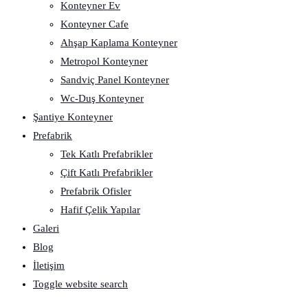
Konteyner Ev
Konteyner Cafe
Ahşap Kaplama Konteyner
Metropol Konteyner
Sandviç Panel Konteyner
Wc-Duş Konteyner
Şantiye Konteyner
Prefabrik
Tek Katlı Prefabrikler
Çift Katlı Prefabrikler
Prefabrik Ofisler
Hafif Çelik Yapılar
Galeri
Blog
İletişim
Toggle website search