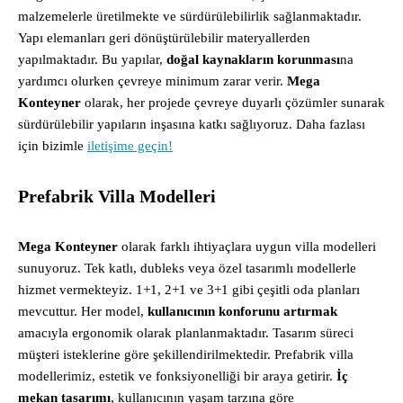
malzemelerle üretilmekte ve sürdürülebilirlik sağlanmaktadır.
Yapı elemanları geri dönüştürülebilir materyallerden
yapılmaktadır. Bu yapılar,
doğal kaynakların korunması
na
yardımcı olurken çevreye minimum zarar verir.
Mega
Konteyner
olarak, her projede çevreye duyarlı çözümler sunarak
sürdürülebilir yapıların inşasına katkı sağlıyoruz. Daha fazlası
için bizimle
iletişime geçin!
Prefabrik Villa Modelleri
Mega Konteyner
olarak farklı ihtiyaçlara uygun villa modelleri
sunuyoruz. Tek katlı, dubleks veya özel tasarımlı modellerle
hizmet vermekteyiz. 1+1, 2+1 ve 3+1 gibi çeşitli oda planları
mevcuttur. Her model,
kullanıcının konforunu artırmak
amacıyla ergonomik olarak planlanmaktadır. Tasarım süreci
müşteri isteklerine göre şekillendirilmektedir. Prefabrik villa
modellerimiz, estetik ve fonksiyonelliği bir araya getirir.
İç
mekan tasarımı
, kullanıcının yaşam tarzına göre