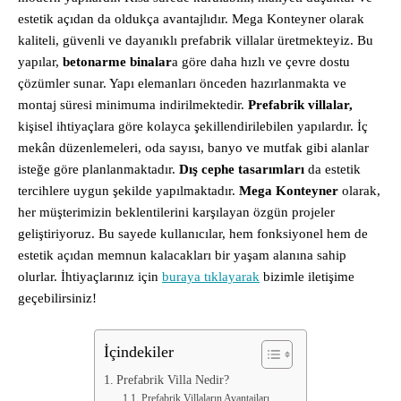
estetik açıdan da oldukça avantajlıdır. Mega Konteyner olarak
kaliteli, güvenli ve dayanıklı prefabrik villalar üretmekteyiz. Bu
yapılar,
betonarme binalar
a göre daha hızlı ve çevre dostu
çözümler sunar. Yapı elemanları önceden hazırlanmakta ve
montaj süresi minimuma indirilmektedir.
Prefabrik villalar,
kişisel ihtiyaçlara göre kolayca şekillendirilebilen yapılardır. İç
mekân düzenlemeleri, oda sayısı, banyo ve mutfak gibi alanlar
isteğe göre planlanmaktadır.
Dış cephe tasarımları
da estetik
tercihlere uygun şekilde yapılmaktadır.
Mega Konteyner
olarak,
her müşterimizin beklentilerini karşılayan özgün projeler
geliştiriyoruz. Bu sayede kullanıcılar, hem fonksiyonel hem de
estetik açıdan memnun kalacakları bir yaşam alanına sahip
olurlar. İhtiyaçlarınız için
buraya tıklayarak
bizimle iletişime
geçebilirsiniz!
İçindekiler
Prefabrik Villa Nedir?
Prefabrik Villaların Avantajları