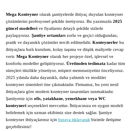
Mega Konteyner
olarak şantiyelerde ihtiyaç duyulan konteyner
çözümlerini profesyonel şekilde üretiyoruz. Bu yazımızda
2025
güncel modelleri
ve fiyatlarını detaylı şekilde sizlerle
paylaşıyoruz.
Şantiye ortamları
zorlu ve geçici olduğundan,
pratik ve dayanıklı çözümler tercih edilmelidir.
Konteynerler
bu
ihtiyaçlara hızlı kurulum, kolay taşıma ve düşük maliyetle cevap
verir.
Mega Konteyner
olarak her projeye özel, işlevsel ve
konforlu modeller geliştiriyoruz.
Üretimden teslimata
kadar tüm
süreçleri titizlikle yönetiyor, müşteri memnuniyetini önceliyoruz.
2025 yılında daha dayanıklı, daha yalıtımlı ve modüler
konteyner sistemleri öne çıkmaktadır. Firmamız, bu yeni nesil
ihtiyaçlara göre modern konteyner tasarımları sunmaktadır.
Şantiyeniz için
ofis, yatakhane, yemekhane veya WC
konteyneri
seçenekleri mevcuttur. İhtiyacınıza en uygun modeli
belirlemek için uzman ekibimiz size destek sağlar. Şantiye
konteyner ihtiyaçlarınız için
buraya tıklayarak
bizimle iletişime
geçebilirsiniz!