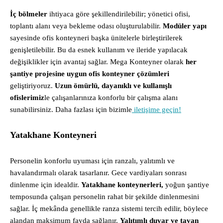
İç bölmeler
ihtiyaca göre şekillendirilebilir; yönetici ofisi,
toplantı alanı veya bekleme odası oluşturulabilir.
Modüler yapı
sayesinde ofis konteyneri başka ünitelerle birleştirilerek
genişletilebilir. Bu da esnek kullanım ve ileride yapılacak
değişiklikler için avantaj sağlar. Mega Konteyner olarak
her
şantiye projesine uygun ofis konteyner çözümleri
geliştiriyoruz.
Uzun ömürlü, dayanıklı ve kullanışlı
ofislerimiz
le çalışanlarınıza konforlu bir çalışma alanı
sunabilirsiniz. Daha fazlası için bizimle
iletişime geçin!
Yatakhane Konteyneri
Personelin konforlu uyuması için ranzalı, yalıtımlı ve
havalandırmalı olarak tasarlanır. Gece vardiyaları sonrası
dinlenme için idealdir.
Yatakhane konteynerleri,
yoğun şantiye
temposunda çalışan personelin rahat bir şekilde dinlenmesini
sağlar. İç mekânda genellikle ranza sistemi tercih edilir, böylece
alandan maksimum fayda sağlanır.
Yalıtımlı duvar ve tavan