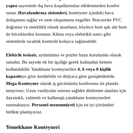
yapısı
sayesinde dış hava koşullarından etkilenmeden konfor
sunar.
Havalandırma sistemleri,
konteyner içindeki hava
dolaşımını sağlar ve nem oluşumunu engeller. Pencereler PVC
doğrama ve sineklikli olarak tasarlanır, böylece hem ışık alır hem
de böceklerden korunur. Klima veya elektrikli ısıtıcı gibi
sistemlerle sıcaklık kontrolü kolayca sağlanabilir.
Elektrik tesisatı
, aydınlatma ve prizler hazır kurulumlu olarak
sunulur. Bu sayede ek bir işçiliğe gerek kalmadan hemen
kullanılabilir. Yatakhane konteynerleri
4, 6 veya 8 kişilik
kapasite
ye göre üretilebilir ve ihtiyaca göre genişletilebilir.
Mega Konteyner
olarak iş gücünüzün konforunu ön planda
tutuyoruz. Uzun vardiyalar sonrası sağlıklı dinlenme alanları için
dayanıklı, yalıtımlı ve kullanışlı yatakhane konteynerleri
sunmaktayız.
Personel memnuniyeti
için en iyi çözümleri
birlikte planlıyoruz.
Yemekhane Konteyneri