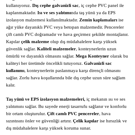
kullanıyoruz.
Dış cephe galvanizli sac
, iç cephe PVC panel ile
kaplanmaktadır.
Isı ve ses yalıtımı
nda taş yünü ya da EPS
izolasyon malzemesi kullanılmaktadır.
Zemin kaplamaları
ise
ağır yüke dayanıklı PVC veya betopan malzemedir. Pencereler
çift camlı PVC doğramadır ve hava geçirmez şekilde montajlanır.
Kapılar
çelik malzeme
olup dış müdahalelere karşı yüksek
güvenlik sağlar.
Kaliteli malzemeler
, konteynerlerin uzun
ömürlü ve dayanıklı olmasını sağlar.
Mega Konteyner
olarak bu
kaliteyi her üretimde öncelikli tutuyoruz.
Galvanizli sac
kullanımı
, konteynerlerin paslanmaya karşı dirençli olmasını
sağlar. Zorlu hava koşullarında bile dış cephe uzun süre sağlam
kalır.
Taş yünü ve EPS izolasyon malzemeleri,
iç mekanın ısı ve ses
yalıtımını sağlar. Bu sayede enerji tasarrufu sağlanır ve konforlu
bir ortam oluşturulur.
Çift camlı PVC pencereler
, hava
sızıntısını önler ve güvenliği artırır.
Çelik kapılar
ise hırsızlık ve
dış müdahalelere karşı yüksek koruma sunar.