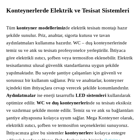
Konteynerlerde Elektrik ve Tesisat Sistemleri
Tüm
konteyner modellerimiz
de elektrik tesisatı montajı hazır
şekilde sunulur. Priz, anahtar, sigorta kutusu ve tavan
aydınlatmaları kullanıma hazırdır. WC – duş konteynerlerinde
temiz su ve atık su tesisatı profesyonelce yerleştirilir. İhtiyaca
göre elektrikli ısıtıcı, şofben veya termosifon eklenebilir. Elektrik
tesisatlarımız ulusal güvenlik standartlarına uygun şekilde
yapılmaktadır. Bu sayede şantiye çalışanları için güvenli ve
sorunsuz bir kullanım sağlanır. Priz ve anahtarlar, konteyner
içindeki tüm ihtiyaçlara cevap verecek şekilde konumlandırılır.
Aydınlatmalar
ise enerji tasarruflu
LED sistemleri
kullanılarak
optimize edilir.
WC ve duş konteynerleri
nde su tesisatı eksiksiz
ve sızdırmaz şekilde monte edilir. Temiz su ve atık su bağlantıları
şantiye altyapısına kolayca uyum sağlar. Mega Konteyner olarak,
elektrikli ısıtıcı, şofben ve termosifon seçeneklerini sunuyoruz.
İhtiyacınıza göre bu sistemler
konteynerler
e kolayca entegre