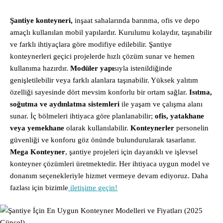
Şantiye konteyneri,
inşaat sahalarında barınma, ofis ve depo
amaçlı kullanılan mobil yapılardır. Kurulumu kolaydır, taşınabilir
ve farklı ihtiyaçlara göre modifiye edilebilir. Şantiye
konteynerleri geçici projelerde hızlı çözüm sunar ve hemen
kullanıma hazırdır.
Modüler yapı
sıyla istenildiğinde
genişletilebilir veya farklı alanlara taşınabilir. Yüksek yalıtım
özelliği sayesinde dört mevsim konforlu bir ortam sağlar.
Isıtma,
soğutma ve aydınlatma sistemleri
ile yaşam ve çalışma alanı
sunar. İç bölmeleri ihtiyaca göre planlanabilir;
ofis, yatakhane
veya yemekhane
olarak kullanılabilir.
Konteynerler
personelin
güvenliği ve konforu göz önünde bulundurularak tasarlanır.
Mega Konteyner
, şantiye projeleri için dayanıklı ve işlevsel
konteyner çözümleri üretmektedir. Her ihtiyaca uygun model ve
donanım seçenekleriyle hizmet vermeye devam ediyoruz. Daha
fazlası için bizimle
iletişime geçin!