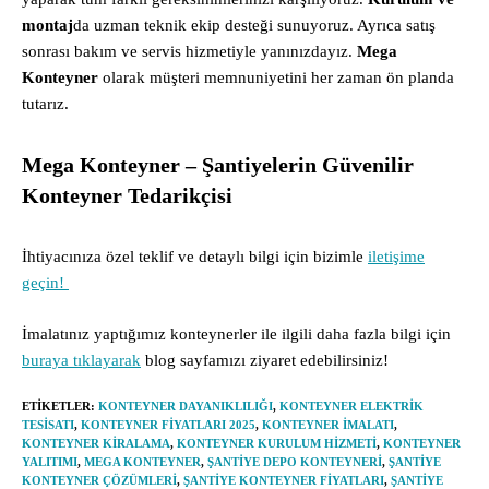
montaj
da uzman teknik ekip desteği sunuyoruz. Ayrıca satış
sonrası bakım ve servis hizmetiyle yanınızdayız.
Mega
Konteyner
olarak müşteri memnuniyetini her zaman ön planda
tutarız.
Mega Konteyner – Şantiyelerin Güvenilir
Konteyner Tedarikçisi
İhtiyacınıza özel teklif ve detaylı bilgi için bizimle
iletişime
geçin!
İmalatınız yaptığımız konteynerler ile ilgili daha fazla bilgi için
buraya tıklayarak
blog sayfamızı ziyaret edebilirsiniz!
ETIKETLER
:
KONTEYNER DAYANIKLILIĞI
,
KONTEYNER ELEKTRIK
TESISATI
,
KONTEYNER FIYATLARI 2025
,
KONTEYNER IMALATI
,
KONTEYNER KIRALAMA
,
KONTEYNER KURULUM HIZMETI
,
KONTEYNER
YALITIMI
,
MEGA KONTEYNER
,
ŞANTIYE DEPO KONTEYNERI
,
ŞANTIYE
KONTEYNER ÇÖZÜMLERI
,
ŞANTIYE KONTEYNER FIYATLARI
,
ŞANTIYE