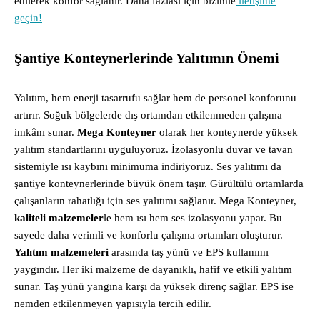
edilerek konfor sağlanır. Daha fazlası için bizimle
iletişime
geçin!
Şantiye Konteynerlerinde Yalıtımın Önemi
Yalıtım, hem enerji tasarrufu sağlar hem de personel konforunu
artırır. Soğuk bölgelerde dış ortamdan etkilenmeden çalışma
imkânı sunar.
Mega Konteyner
olarak her konteynerde yüksek
yalıtım standartlarını uyguluyoruz. İzolasyonlu duvar ve tavan
sistemiyle ısı kaybını minimuma indiriyoruz. Ses yalıtımı da
şantiye konteynerlerinde büyük önem taşır. Gürültülü ortamlarda
çalışanların rahatlığı için ses yalıtımı sağlanır. Mega Konteyner,
kaliteli malzemeler
le hem ısı hem ses izolasyonu yapar. Bu
sayede daha verimli ve konforlu çalışma ortamları oluşturur.
Yalıtım malzemeleri
arasında taş yünü ve EPS kullanımı
yaygındır. Her iki malzeme de dayanıklı, hafif ve etkili yalıtım
sunar. Taş yünü yangına karşı da yüksek direnç sağlar. EPS ise
nemden etkilenmeyen yapısıyla tercih edilir.