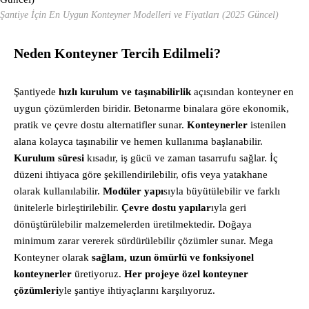
Şantiye İçin En Uygun Konteyner Modelleri ve Fiyatları (2025 Güncel)
Neden Konteyner Tercih Edilmeli?
Şantiyede
hızlı kurulum ve taşınabilirlik
açısından konteyner en
uygun çözümlerden biridir. Betonarme binalara göre ekonomik,
pratik ve çevre dostu alternatifler sunar.
Konteynerler
istenilen
alana kolayca taşınabilir ve hemen kullanıma başlanabilir.
Kurulum süresi
kısadır, iş gücü ve zaman tasarrufu sağlar. İç
düzeni ihtiyaca göre şekillendirilebilir, ofis veya yatakhane
olarak kullanılabilir.
Modüler yapı
sıyla büyütülebilir ve farklı
ünitelerle birleştirilebilir.
Çevre dostu yapılar
ıyla geri
dönüştürülebilir malzemelerden üretilmektedir. Doğaya
minimum zarar vererek sürdürülebilir çözümler sunar. Mega
Konteyner olarak
sağlam, uzun ömürlü ve fonksiyonel
konteynerler
üretiyoruz.
Her projeye özel konteyner
çözümleri
yle şantiye ihtiyaçlarını karşılıyoruz.