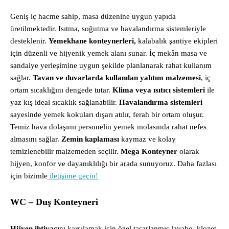
Geniş iç hacme sahip, masa düzenine uygun yapıda
üretilmektedir. Isıtma, soğutma ve havalandırma sistemleriyle
desteklenir.
Yemekhane konteynerleri,
kalabalık şantiye ekipleri
için düzenli ve hijyenik yemek alanı sunar. İç mekân masa ve
sandalye yerleşimine uygun şekilde planlanarak rahat kullanım
sağlar.
Tavan ve duvarlarda kullanılan yalıtım malzemesi
, iç
ortam sıcaklığını dengede tutar.
Klima veya ısıtıcı sistemleri
ile
yaz kış ideal sıcaklık sağlanabilir.
Havalandırma sistemleri
sayesinde yemek kokuları dışarı atılır, ferah bir ortam oluşur.
Temiz hava dolaşımı personelin yemek molasında rahat nefes
almasını sağlar.
Zemin kaplaması
kaymaz ve kolay
temizlenebilir malzemeden seçilir.
Mega Konteyner
olarak
hijyen, konfor ve dayanıklılığı bir arada sunuyoruz. Daha fazlası
için bizimle
iletişime geçin!
WC – Duş Konteyneri
Hijyen ihtiyacı
nı karşılamak için özel tasarlanmış lavabo, klozet