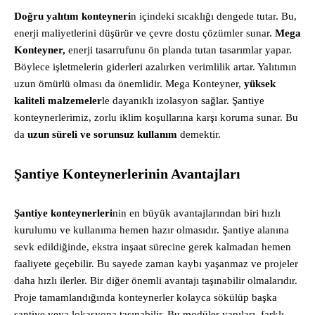
Doğru yalıtım konteyneri
n içindeki sıcaklığı dengede tutar. Bu,
enerji maliyetlerini düşürür ve çevre dostu çözümler sunar.
Mega
Konteyner,
enerji tasarrufunu ön planda tutan tasarımlar yapar.
Böylece işletmelerin giderleri azalırken verimlilik artar. Yalıtımın
uzun ömürlü olması da önemlidir. Mega Konteyner,
yüksek
kaliteli malzemeler
le dayanıklı izolasyon sağlar. Şantiye
konteynerlerimiz, zorlu iklim koşullarına karşı koruma sunar. Bu
da
uzun süreli ve sorunsuz kullanım
demektir.
Şantiye Konteynerlerinin Avantajları
Şantiye konteynerleri
nin en büyük avantajlarından biri hızlı
kurulumu ve kullanıma hemen hazır olmasıdır. Şantiye alanına
sevk edildiğinde, ekstra inşaat sürecine gerek kalmadan hemen
faaliyete geçebilir. Bu sayede zaman kaybı yaşanmaz ve projeler
daha hızlı ilerler. Bir diğer önemli avantajı taşınabilir olmalarıdır.
Proje tamamlandığında konteynerler kolayca sökülüp başka
şantiye veya lokasyona taşınabilir. Bu modüler yapıları, farklı