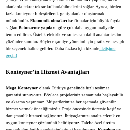
alanlarda tekrar tekrar kullanılabilmelerini sağlar. Ayrıca, birden
fazla konteyner birleştirilerek geniş alanlar oluşturmak
mümkündür.
Ekonomik olmaları
ise firmalar için büyük fayda
sağlar.
Betonarme yapılar
a göre çok daha uygun maliyetle
temin edilirler. Üstelik elektrik ve su tesisatı dahil anahtar teslim
çözümler sunulur. Böylece şantiye yönetimi için pratik ve hesaplı
bir seçenek haline gelirler. Daha fazlası için bizimle
iletişime
geçin!
Konteyner’in Hizmet Avantajları
Mega Konteyner
olarak Türkiye genelinde hızlı teslimat
garantisi sunuyoruz. Böylece projeleriniz zamanında başlayabilir
ve aksama yaşanmaz. Müşterilerimize her aşamada güvenilir
hizmet vermek önceliğimizdir. Proje öncesinde ücretsiz keşif ve
danışmanlık hizmeti sağlıyoruz. İhtiyaçlarınızı analiz ederek en
uygun konteyner çözümünü belirliyoruz. Talebe özel üretim
yaparak tüm farklı gereksinimlerinizi karşılıyoruz.
Kurulum ve