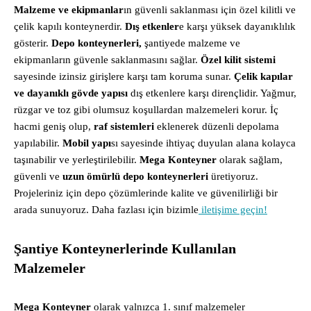
Malzeme ve ekipmanlar
ın güvenli saklanması için özel kilitli ve
çelik kapılı konteynerdir.
Dış etkenler
e karşı yüksek dayanıklılık
gösterir.
Depo konteynerleri,
şantiyede malzeme ve
ekipmanların güvenle saklanmasını sağlar.
Özel kilit sistemi
sayesinde izinsiz girişlere karşı tam koruma sunar.
Çelik kapılar
ve dayanıklı gövde yapısı
dış etkenlere karşı dirençlidir. Yağmur,
rüzgar ve toz gibi olumsuz koşullardan malzemeleri korur. İç
hacmi geniş olup,
raf sistemleri
eklenerek düzenli depolama
yapılabilir.
Mobil yapı
sı sayesinde ihtiyaç duyulan alana kolayca
taşınabilir ve yerleştirilebilir.
Mega Konteyner
olarak sağlam,
güvenli ve
uzun ömürlü depo konteynerleri
üretiyoruz.
Projeleriniz için depo çözümlerinde kalite ve güvenilirliği bir
arada sunuyoruz. Daha fazlası için bizimle
iletişime geçin!
Şantiye Konteynerlerinde Kullanılan
Malzemeler
Mega Konteyner
olarak yalnızca 1. sınıf malzemeler