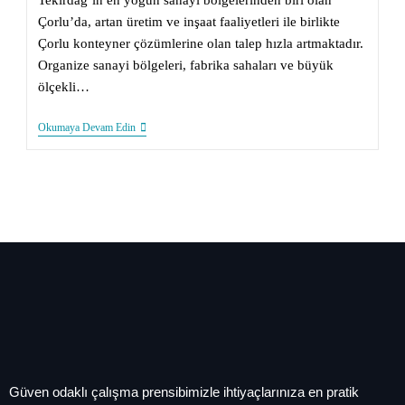
Tekirdağ’ın en yoğun sanayi bölgelerinden biri olan
Çorlu’da, artan üretim ve inşaat faaliyetleri ile birlikte
Çorlu konteyner çözümlerine olan talep hızla artmaktadır.
Organize sanayi bölgeleri, fabrika sahaları ve büyük
ölçekli…
Okumaya Devam Edin
Güven odaklı çalışma prensibimizle ihtiyaçlarınıza en pratik