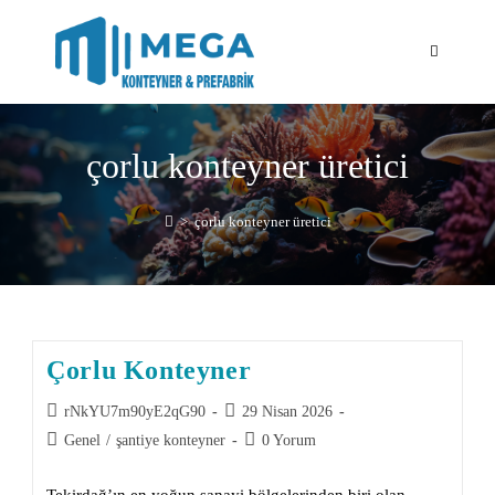
çorlu konteyner üretici
>
çorlu konteyner üretici
Çorlu Konteyner
rNkYU7m90yE2qG90
29 Nisan 2026
Genel
/
şantiye konteyner
0 Yorum