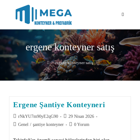
ergene konteyner satış
>
ergene konteyner satış
Ergene Şantiye Konteyneri
rNkYU7m90yE2qG90
29 Nisan 2026
Genel
/
şantiye konteyner
0 Yorum