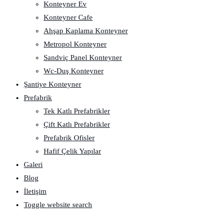
Konteyner Ev
Konteyner Cafe
Ahşap Kaplama Konteyner
Metropol Konteyner
Sandviç Panel Konteyner
Wc-Duş Konteyner
Şantiye Konteyner
Prefabrik
Tek Katlı Prefabrikler
Çift Katlı Prefabrikler
Prefabrik Ofisler
Hafif Çelik Yapılar
Galeri
Blog
İletişim
Toggle website search