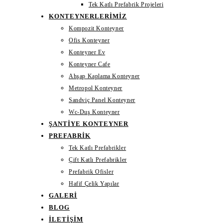
Tek Katlı Prefabrik Projeleri
KONTEYNERLERIMIZ
Kompozit Konteyner
Ofis Konteyner
Konteyner Ev
Konteyner Cafe
Ahşap Kaplama Konteyner
Metropol Konteyner
Sandviç Panel Konteyner
Wc-Duş Konteyner
ŞANTIYE KONTEYNER
PREFABRIK
Tek Katlı Prefabrikler
Çift Katlı Prefabrikler
Prefabrik Ofisler
Hafif Çelik Yapılar
GALERI
BLOG
İLETIŞIM