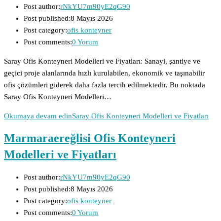
Post author:
rNkYU7m90yE2qG90
Post published:
8 Mayıs 2026
Post category:
ofis konteyner
Post comments:
0 Yorum
Saray Ofis Konteyneri Modelleri ve Fiyatları: Sanayi, şantiye ve
geçici proje alanlarında hızlı kurulabilen, ekonomik ve taşınabilir
ofis çözümleri giderek daha fazla tercih edilmektedir. Bu noktada
Saray Ofis Konteyneri Modelleri…
Okumaya devam edin
Saray Ofis Konteyneri Modelleri ve Fiyatları
Marmaraereğlisi Ofis Konteyneri
Modelleri ve Fiyatları
Post author:
rNkYU7m90yE2qG90
Post published:
8 Mayıs 2026
Post category:
ofis konteyner
Post comments:
0 Yorum