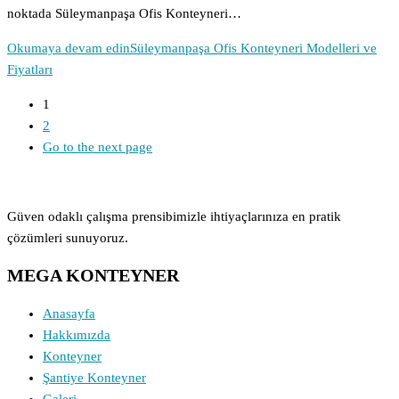
noktada Süleymanpaşa Ofis Konteyneri…
Okumaya devam edin
Süleymanpaşa Ofis Konteyneri Modelleri ve
Fiyatları
1
2
Go to the next page
Güven odaklı çalışma prensibimizle ihtiyaçlarınıza en pratik
çözümleri sunuyoruz.
MEGA KONTEYNER
Anasayfa
Hakkımızda
Konteyner
Şantiye Konteyner
Galeri