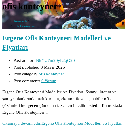
ofis konteyner
Anasayfa
>
ofis konteyner
Ergene Ofis Konteyneri Modelleri ve
Fiyatları
Post author:
rNkYU7m90yE2qG90
Post published:
8 Mayıs 2026
Post category:
ofis konteyner
Post comments:
0 Yorum
Ergene Ofis Konteyneri Modelleri ve Fiyatları: Sanayi, üretim ve
şantiye alanlarında hızlı kurulan, ekonomik ve taşınabilir ofis
çözümleri her geçen gün daha fazla tercih edilmektedir. Bu noktada
Ergene Ofis Konteyneri…
Okumaya devam edin
Ergene Ofis Konteyneri Modelleri ve Fiyatları