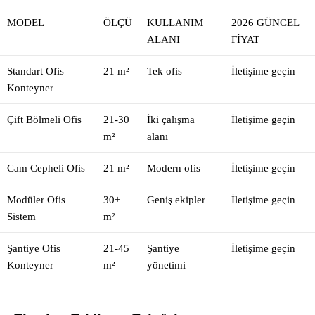
MODEL
ÖLÇÜ
KULLANIM
2026 GÜNCEL
ALANI
FIYAT
Standart Ofis
21 m²
Tek ofis
İletişime geçin
Konteyner
Çift Bölmeli Ofis
21-30
İki çalışma
İletişime geçin
m²
alanı
Cam Cepheli Ofis
21 m²
Modern ofis
İletişime geçin
Modüler Ofis
30+
Geniş ekipler
İletişime geçin
Sistem
m²
Şantiye Ofis
21-45
Şantiye
İletişime geçin
Konteyner
m²
yönetimi